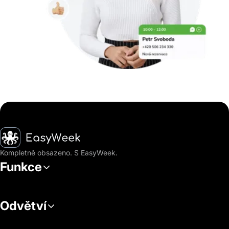
Hlavní stránka
Kompletně obsazeno. S EasyWeek.
Funkce
Odvětví