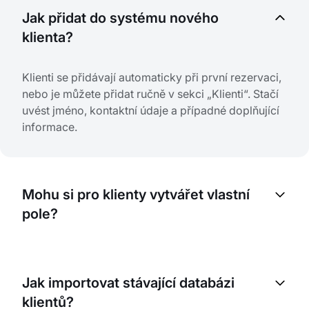
Jak přidat do systému nového
klienta?
Klienti se přidávají automaticky při první rezervaci,
nebo je můžete přidat ručně v sekci „Klienti“. Stačí
uvést jméno, kontaktní údaje a případné doplňující
informace.
Mohu si pro klienty vytvářet vlastní
pole?
Ano, můžete vytvořit další pole pro ukládání
specifických informací o klientech: alergie,
Jak importovat stávající databázi
preference, historie nákupů a další. Pomůže vám to
klientů?
personalizovat obsluhu.