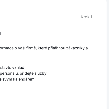
Krok 1
u
ormace o vaší firmě, které přitáhnou zákazníky a
astavte vzhled
ersonálu, přidejte služby
se svým kalendářem