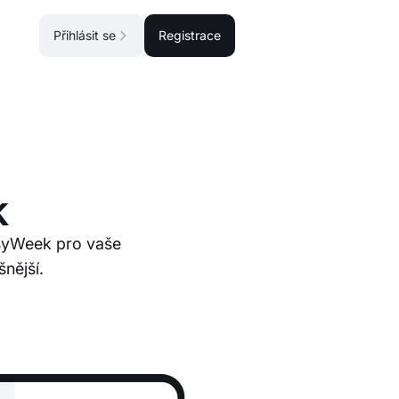
Přihlásit se
Registrace
k
asyWeek pro vaše
šnější.