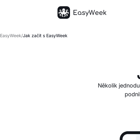
Hlavní stránka
EasyWeek
/
Jak začít s EasyWeek
Několik jednodu
podnik