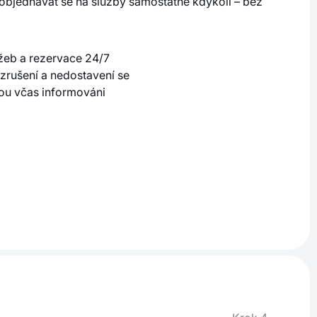
bjednávat se na služby samostatně kdykoli – bez
užeb a rezervace 24/7
 zrušení a nedostavení se
dou včas informováni