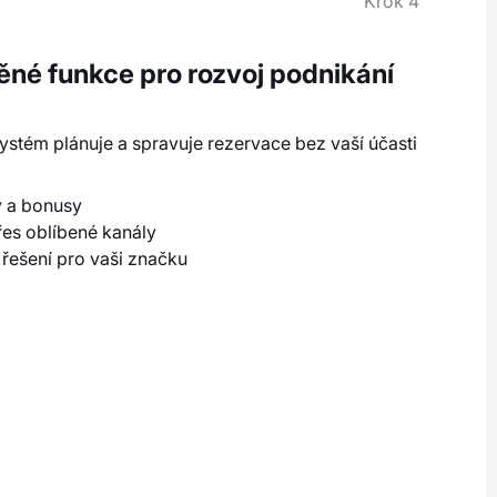
Krok 4
ěné funkce pro rozvoj podnikání
systém plánuje a spravuje rezervace bez vaší účasti
y a bonusy
řes oblíbené kanály
 řešení pro vaši značku