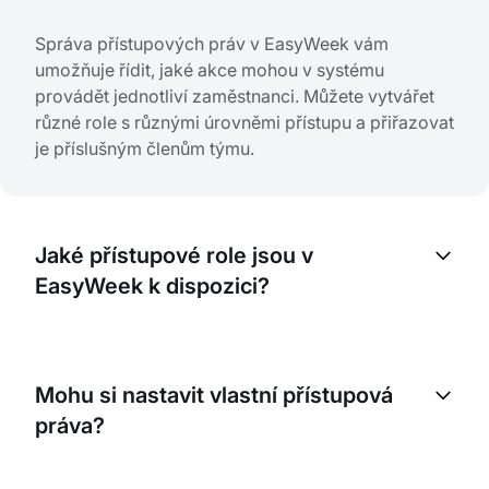
Správa přístupových práv v EasyWeek vám
umožňuje řídit, jaké akce mohou v systému
provádět jednotliví zaměstnanci. Můžete vytvářet
různé role s různými úrovněmi přístupu a přiřazovat
je příslušným členům týmu.
Jaké přístupové role jsou v
EasyWeek k dispozici?
EasyWeek nabízí tři hlavní role: Vlastník (plný
přístup ke všem funkcím), Administrátor (rozšířená
Mohu si nastavit vlastní přístupová
práva správy) a Uživatel (omezený přístup podle
práva?
pracovních povinností). Každou roli lze upravit
podle vašich potřeb.