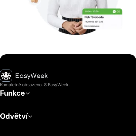
Hlavní stránka
Kompletně obsazeno. S EasyWeek.
Funkce
Odvětví