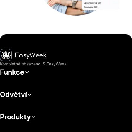
Hlavní stránka
Kompletně obsazeno. S EasyWeek.
Funkce
Odvětví
Produkty