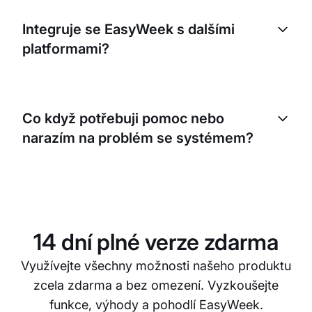
Ano, EasyWeek vám umožní přizpůsobit rezervační
stránku tak, aby odpovídala vizuálnímu stylu vaší
Integruje se EasyWeek s dalšími
značky. Můžete přidat své logo, údaje o firmě a
platformami?
zvolit barvy, které ladí s vaší značkou.
Ano, EasyWeek se může integrovat s různými
platformami, jako jsou Google Kalendář, Outlook a
Co když potřebuji pomoc nebo
další. Díky tomu můžete bez problémů spravovat
narazím na problém se systémem?
všechny své schůzky napříč platformami.
Nabízíme specializovanou zákaznickou podporu,
která vám pomůže s jakýmkoli problémem nebo
dotazem. Můžete nás kontaktovat e-mailem,
telefonicky nebo přes funkci podpory ve svém
14 dní plné verze zdarma
účtu.
Využívejte všechny možnosti našeho produktu
zcela zdarma a bez omezení. Vyzkoušejte
funkce, výhody a pohodlí EasyWeek.