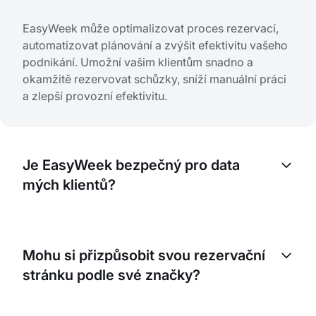
EasyWeek může optimalizovat proces rezervací,
automatizovat plánování a zvýšit efektivitu vašeho
podnikání. Umožní vašim klientům snadno a
okamžitě rezervovat schůzky, sníží manuální práci
a zlepší provozní efektivitu.
Je EasyWeek bezpečný pro data
mých klientů?
Ano, EasyWeek dodržuje vysoké bezpečnostní
standardy, aby byla všechna data vašich klientů v
Mohu si přizpůsobit svou rezervační
bezpečí a důvěrná. Respektujeme soukromí našich
stránku podle své značky?
uživatelů a klademe na něj důraz.