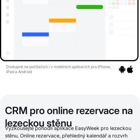
Dostupné na počítačích i v mobilních aplikacích pro iPhone,
iPad a Android
Přejít na ap
Přejít n
CRM pro online rezervace na
lezeckou stěnu
Vyzkoušejte pohodlí aplikace EasyWeek pro lezeckou
stěnu. Online rezervace, přehledný kalendář a rozvrh