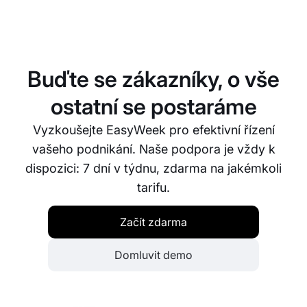
Ne, počet rezervací, které můžete přes EasyWeek
přijmout, není omezen. Náš systém je navržen tak,
aby se škáloval spolu s vaším podnikáním a zvládl
jakýkoli objem rezervací.
Buďte se zákazníky, o vše
ostatní se postaráme
Vyzkoušejte EasyWeek pro efektivní řízení
vašeho podnikání. Naše podpora je vždy k
dispozici: 7 dní v týdnu, zdarma na jakémkoli
tarifu.
Začít zdarma
Domluvit demo