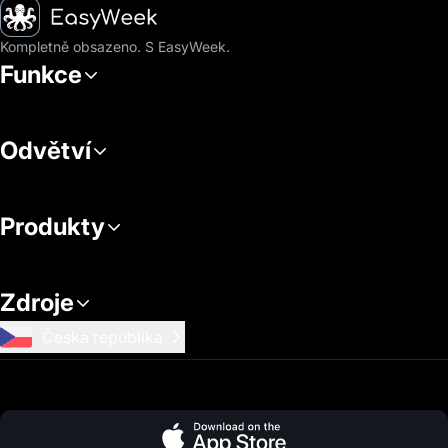
Hlavní stránka
Kompletně obsazeno. S EasyWeek.
Funkce
Odvětví
Produkty
Zdroje
Česká republika