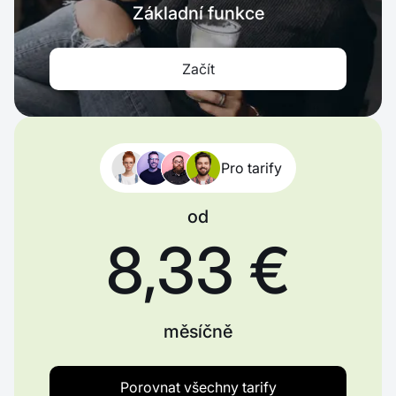
Základní funkce
Začít
Pro tarify
od
8,33 €
měsíčně
Porovnat všechny tarify