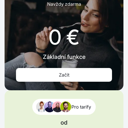
Navždy zdarma
0 €
Základní funkce
Začít
Pro tarify
od