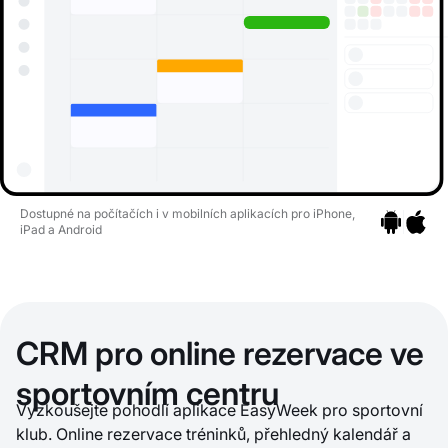
Dostupné na počítačích i v mobilních aplikacích pro iPhone,
iPad a Android
Přejít na ap
Přejít n
CRM pro online rezervace ve
sportovním centru
Vyzkoušejte pohodlí aplikace EasyWeek pro sportovní
klub. Online rezervace tréninků, přehledný kalendář a