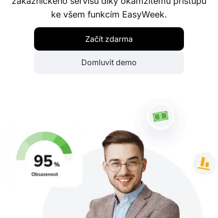
zákaznického servisu díky okamžitému přístupu
ke všem funkcím EasyWeek.
Začít zdarma
Domluvit demo