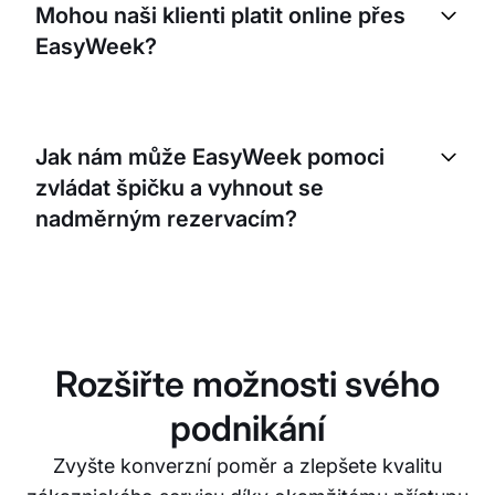
Mohou naši klienti platit online přes
centra, která nabízejí pronájem vybavení. Snadno
EasyWeek?
můžete spravovat dostupnost svého vybavení a
klienti si jej mohou rezervovat online.
Ano, EasyWeek podporuje online platby. Integruje
se s několika platebními bránami, takže vaši klienti
Jak nám může EasyWeek pomoci
mohou při rezervaci provádět bezpečné online
zvládat špičku a vyhnout se
platby.
nadměrným rezervacím?
EasyWeek poskytuje aktualizace dostupnosti v
reálném čase a umožňuje nastavit maximální limity
rezervací pro každý časový interval. Díky tomu
nedojde k nadměrným rezervacím a můžete
Rozšiřte možnosti svého
efektivně řídit vytížené časy.
podnikání
Zvyšte konverzní poměr a zlepšete kvalitu