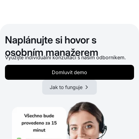
Naplánujte si hovor s
osobním manažerem
Využijte individuální konzultaci s naším odborníkem.
Domluvit demo
Jak to funguje