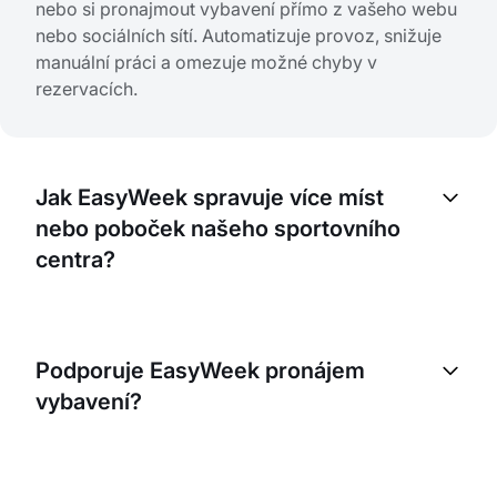
nebo si pronajmout vybavení přímo z vašeho webu
nebo sociálních sítí. Automatizuje provoz, snižuje
manuální práci a omezuje možné chyby v
rezervacích.
Jak EasyWeek spravuje více míst
nebo poboček našeho sportovního
centra?
EasyWeek vám umožní spravovat více poboček z
jednoho účtu. Snadno můžete přepínat mezi
Podporuje EasyWeek pronájem
jednotlivými místy, spravovat rozvrhy a kontrolovat
vybavení?
dostupnost v reálném čase.
Ano, EasyWeek podporuje jak rezervace termínů,
tak rezervace objektů, což je ideální pro sportovní