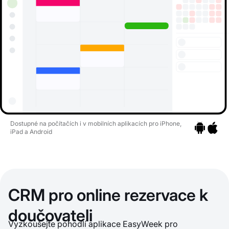
Dostupné na počítačích i v mobilních aplikacích pro iPhone,
iPad a Android
Přejít na ap
Přejít n
CRM pro online rezervace k
doučovateli
Vyzkoušejte pohodlí aplikace EasyWeek pro