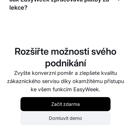
Studenti tak mohou pohodlně rezervovat schůzky
lekce?
přímo z těchto platforem.
EasyWeek vám umožní nastavit možnosti platby
pro vaše studenty. Můžete zvolit online platbu při
rezervaci nebo platbu osobně v době schůzky.
Rozšiřte možnosti svého
podnikání
Zvyšte konverzní poměr a zlepšete kvalitu
zákaznického servisu díky okamžitému přístupu
ke všem funkcím EasyWeek.
Začít zdarma
Domluvit demo