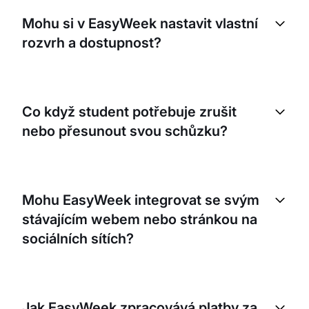
Mohu si v EasyWeek nastavit vlastní
rozvrh a dostupnost?
Ano. EasyWeek vám umožní nastavit dostupnost a
rozvrh podle vašich preferencí. Studenti si mohou
Co když student potřebuje zrušit
rezervovat schůzky pouze v časech, které
nebo přesunout svou schůzku?
nastavíte.
EasyWeek má vestavěnou funkci přeplánování,
která studentům umožňuje změnit čas schůzky
Mohu EasyWeek integrovat se svým
podle vaší dostupnosti. Můžete také nastavit vlastní
stávajícím webem nebo stránkou na
storno podmínky.
sociálních sítích?
Ano, EasyWeek nabízí jednoduché možnosti
integrace pro váš web i stránky na sociálních sítích.
Jak EasyWeek zpracovává platby za