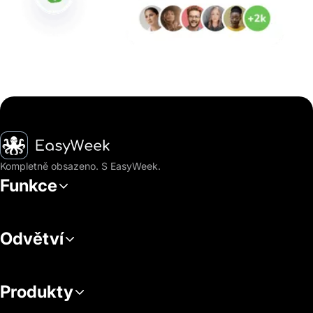
Hlavní stránka
Kompletně obsazeno. S EasyWeek.
Funkce
Odvětví
Produkty