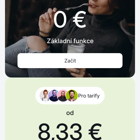
0 €
Základní funkce
Začít
Pro tarify
od
8,33 €