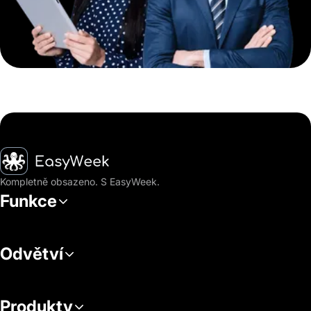
Hlavní stránka
Kompletně obsazeno. S EasyWeek.
Funkce
Odvětví
Produkty