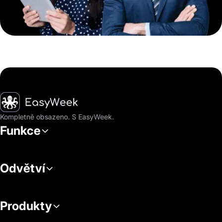
Hlavní stránka
Kompletně obsazeno. S EasyWeek.
Funkce
Odvětví
Produkty