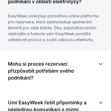
podnikání v oblasti elektrolýzy?
EasyWeek poskytuje pohodlnou online platformu
pro rezervace, která zjednodušuje sjednávání
termínů pro vaše klienty. Díky automatizovaným
nástrojům a funkcím vám EasyWeek pomůže
zefektivnit provoz a zvýšit celkovou efektivitu.
Mohu si proces rezervací
přizpůsobit potřebám svého
podnikání?
Ano. EasyWeek nabízí flexibilní nastavení, díky
kterému si můžete proces rezervací přizpůsobit
Umí EasyWeek řešit připomínky a
konkrétním potřebám. Můžete nastavit dostupnost,
následnou komunikaci s mými
spravovat služby a dokonce upravit vzhled své