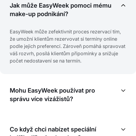
Jak může EasyWeek pomoci mému
make-up podnikání?
EasyWeek může zefektivnit proces rezervací tím,
že umožní klientům rezervovat si termíny online
podle jejich preferencí. Zároveň pomáhá spravovat
váš rozvrh, posílá klientům připomínky a snižuje
počet nedostavení se na termín.
Mohu EasyWeek používat pro
správu více vizážistů?
Ano, EasyWeek vám umožní spravovat více
zaměstnanců. Každý vizážista může mít vlastní
Co když chci nabízet speciální
rozvrh a dostupnost, takže si klienti snadno