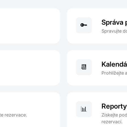
Správa 
🔑
Spravujte d
Kalendá
📆
Prohlížejte 
Reporty 
📊
te rezervace.
Získejte pod
rezervací.