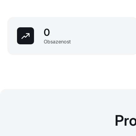
0
Obsazenost
Pr