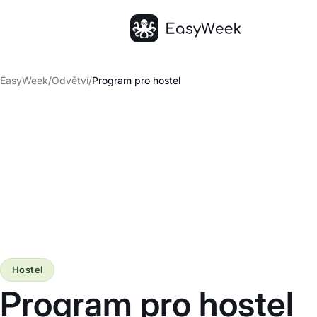
Hlavní stránka
EasyWeek
/
Odvětví
/
Program pro hostel
Hostel
Program pro hostel