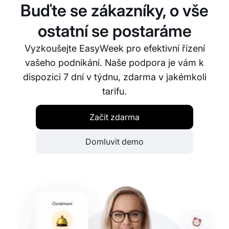
pravidla, rozdělovat zdroje a také upravit vzhled
Buďte se zákazníky, o vše
rezervačního rozhraní.
ostatní se postaráme
Vyzkoušejte EasyWeek pro efektivní řízení
vašeho podnikání. Naše podpora je vám k
dispozici 7 dní v týdnu, zdarma v jakémkoli
tarifu.
Začít zdarma
Domluvit demo